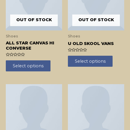
OUT OF STOCK
OUT OF STOCK
Shoes
Shoes
ALL STAR CANVAS HI
U OLD SKOOL VANS
CONVERSE
Rated
0
Rated
Select options
out
0
Select options
of
out
5
of
5