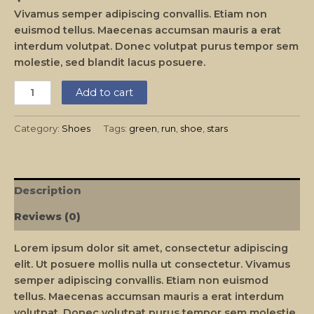
Vivamus semper adipiscing convallis. Etiam non
euismod tellus. Maecenas accumsan mauris a erat
interdum volutpat. Donec volutpat purus tempor sem
molestie, sed blandit lacus posuere.
Add to cart
Category:
Shoes
Tags:
green
,
run
,
shoe
,
stars
Description
Reviews (0)
Lorem ipsum dolor sit amet, consectetur adipiscing
elit. Ut posuere mollis nulla ut consectetur. Vivamus
semper adipiscing convallis. Etiam non euismod
tellus. Maecenas accumsan mauris a erat interdum
volutpat. Donec volutpat purus tempor sem molestie,